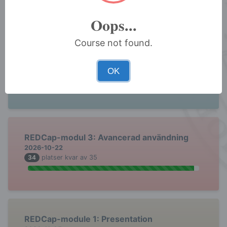
Oops...
Course not found.
REDCap-modul 2: Grundläggande
användning
2026-10-15
OK
34
platser kvar av 35
REDCap-modul 3: Avancerad användning
2026-10-22
34
platser kvar av 35
REDCap-module 1: Presentation