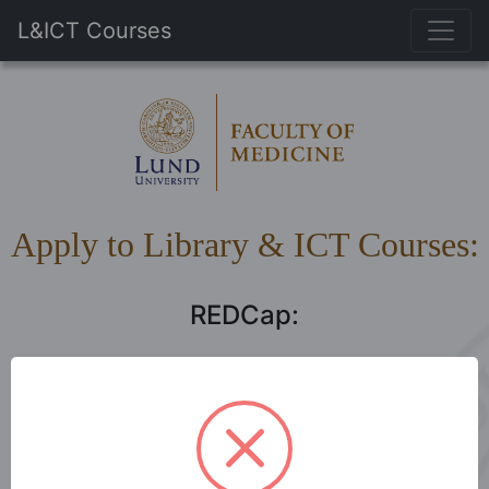
L&ICT Courses
Apply to Library & ICT Courses:
REDCap:
REDCap-modul 1: Presentation
2026-10-08
34
platser kvar av 35