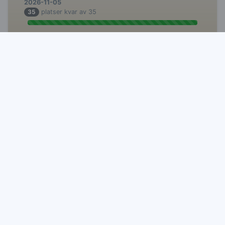
2026-11-05
35
platser kvar av 35
REDCap-module 2: Basic use
2026-11-12
35
platser kvar av 35
REDCap-module 3: Advance use
2026-11-19
35
platser kvar av 35