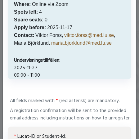
Where:
Online via Zoom
Spots left:
4
Spare seats:
0
Apply before:
2025-11-17
REDCap-modul 2: Grundläggande
användning
Contact:
Viktor Forss,
viktor.forss@med.lu.se
,
2026-10-15
Maria Björklund,
maria.bjorklund@med.lu.se
34
platser kvar av 35
Under­visnings­­till­fällen:
2025-11-27
09:00 - 11:00
REDCap-modul 3: Avancerad användning
2026-10-22
34
platser kvar av 35
All fields marked with
*
(red asterisk) are mandatory.
A registration confirmation will be sent to the provided
email address including instructions on how to unregister.
REDCap-module 1: Presentation
Lucat-ID or Student-id: