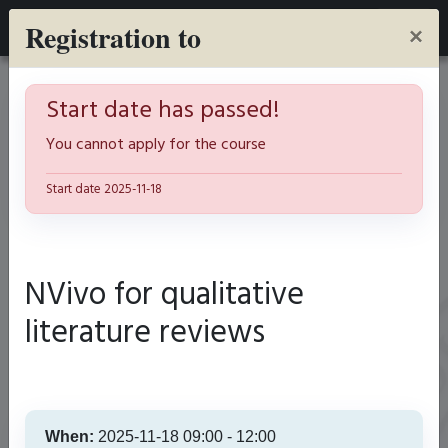
L&ICT Courses
Registration to
×
Start date has passed!
You cannot apply for the course
Start date 2025-11-18
Apply to Library & ICT Courses:
NVivo for qualitative
REDCap:
literature reviews
REDCap-modul 1: Presentation
2026-10-08
34
platser kvar av 35
When:
2025-11-18
09:00
-
12:00